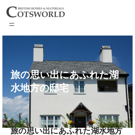
内
容
を
ス
キ
ッ
プ
旅の思い出にあふれた湖
水地方の邸宅
旅の思い出にあふれた湖水地方