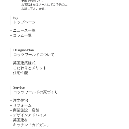
事前予約制です。
お電話またはメールにてご予約の上
お越し下さいませ。
top
トップページ
– ニュース一覧
– コラム一覧
Design&Plan
コッツワールドについて
– 英国建築様式
– こだわりとメリット
– 住宅性能
Service
コッツワールドの家づくり
– 注文住宅
– リフォーム
– 商業施設・店舗
– デザインアドバイス
– 英国建材
– キッチン「カドガン」