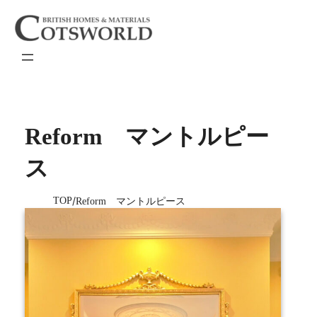
内
容
を
ス
キ
ッ
プ
Reform マントルピー
ス
TOP
Reform マントルピース