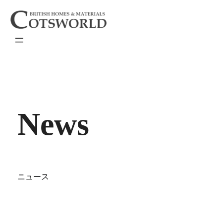
内
容
を
ス
キ
ッ
プ
News
ニュース