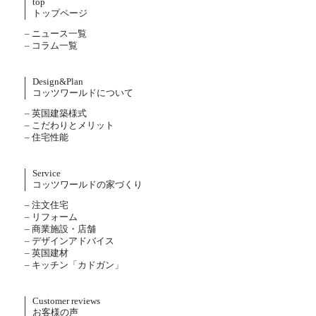
top
トップページ
– ニュース一覧
– コラム一覧
Design&Plan
コッツワールドについて
– 英国建築様式
– こだわりとメリット
– 住宅性能
Service
コッツワールドの家づくり
– 注文住宅
– リフォーム
– 商業施設・店舗
– デザインアドバイス
– 英国建材
– キッチン「カドガン」
Customer reviews
お客様の声