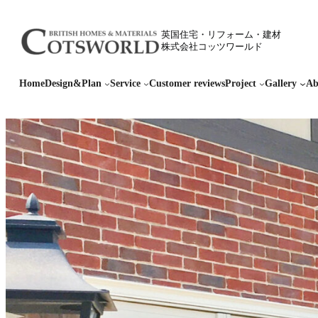
内
容
英国住宅・リフォーム・建材
を
株式会社コッツワールド
ス
キ
Home
Design&Plan
Service
Customer reviews
Project
Gallery
Ab
ッ
プ