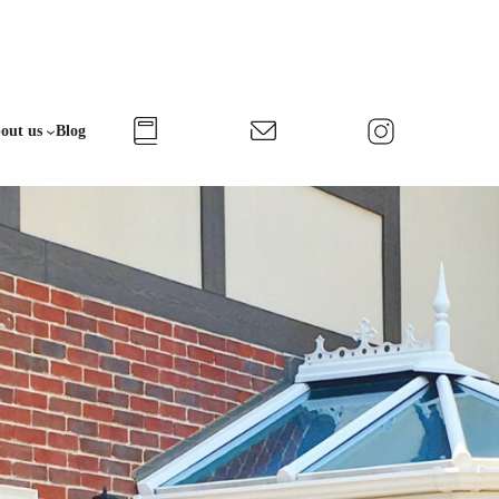
out us
Blog