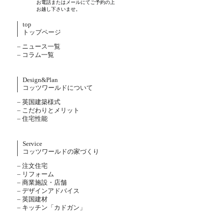
お電話またはメールにてご予約の上
お越し下さいませ。
top
トップページ
– ニュース一覧
– コラム一覧
Design&Plan
コッツワールドについて
– 英国建築様式
– こだわりとメリット
– 住宅性能
Service
コッツワールドの家づくり
– 注文住宅
– リフォーム
– 商業施設・店舗
– デザインアドバイス
– 英国建材
– キッチン「カドガン」