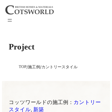
内
容
を
ス
キ
ッ
プ
Project
TOP
施工例
カントリースタイル
コッツワールドの施工例：
カントリー
スタイル
, 
新築