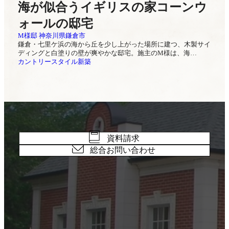
海が似合うイギリスの家コーンウ
ォールの邸宅
M様邸 神奈川県鎌倉市
鎌倉・七里ケ浜の海から丘を少し上がった場所に建つ、木製サイ
ディングと白塗りの壁が爽やかな邸宅。施主のM様は、海…
カントリースタイル
新築
資料請求
総合お問い合わせ